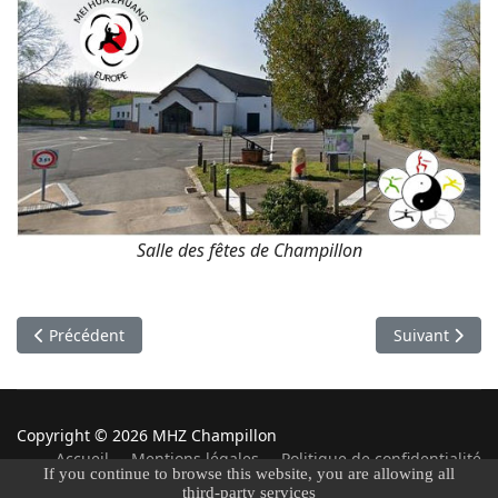
Salle des fêtes de Champillon
Article précédent : Rendez-vous du Samedi - 2022
Article suivan
Précédent
Suivant
Copyright © 2026 MHZ Champillon
Accueil
Mentions légales
Politique de confidentialité
If you continue to browse this website, you are allowing all
Contact
third-party services